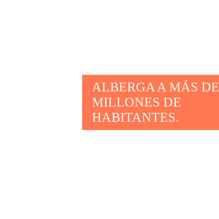
de las regiones
má
los efectos del ca
a los fenómenos m
extremos.
ALBERGA A MÁS DE
MILLONES DE
HABITANTES.