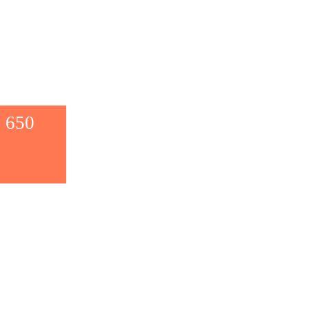
s vulnerables
a
mbio climático y
eteorológicos
 650